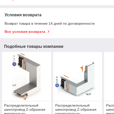
Условия возврата
Возврат товара в течение 14 дней по договоренности
Все условия возврата
Подобные товары компании
Распределительный
Распределительный
Рас
шинопровод Z-образная
шинопровод Z-образная
шин
вертикально-
горизонтально-
верт