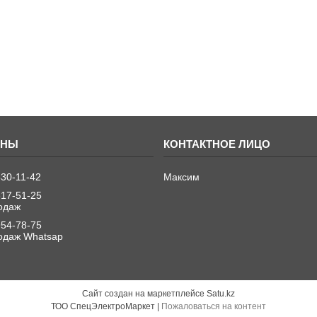
830-11-42
Максим
317-51-25
одаж
954-78-75
одаж Whatsap
Сайт создан на маркетплейсе
Satu.kz
ТОО СпецЭлектроМаркет |
Пожаловаться на контент