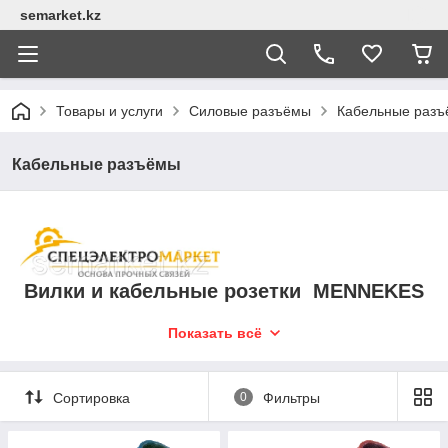
semarket.kz
Товары и услуги
Силовые разъёмы
Кабельные раз
Кабельные разъёмы
Вилки и кабельные розетки MENNEKES
Показать всё
Компания MENNEKES Elektrotechnik GmbH & Co.KG, является
одним из лидеров в области производства промышленных
разъемов и комбинационных модулей. Продукция выпускаемая
компанией MENNEKES получила признание во всем мире, этого
Сортировка
0
Фильтры
удалось достичь благодаря высокой надежности, безопасности
и неизменно высокому качеству продукции, которую компания
выпускает уже более 80 лет. Номенклатура выпускаемой