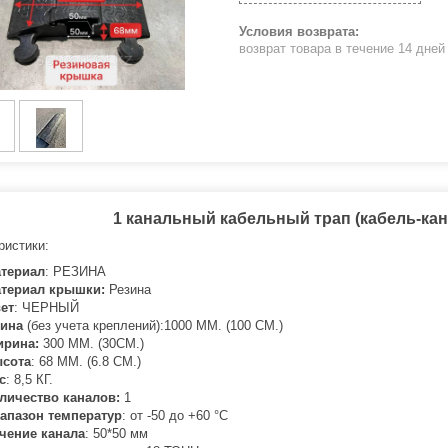
возврат товара в течение 14 дне
1 канальный кабельный трап (кабель-кана
ристики:
териал
: РЕЗ ИНА
териал крышки:
Резина
ет
: ЧЕРНЫЙ
лина
(без учета креплений):1000 ММ. (100 СМ.)
ирина:
300 ММ. (30СМ.)
сота
: 68 ММ. (6.8 СМ.)
с
: 8,5 КГ.
личество каналов:
1
апазон температур
: от -50 до +6 0 °C
чение канала
: 50*50 мм