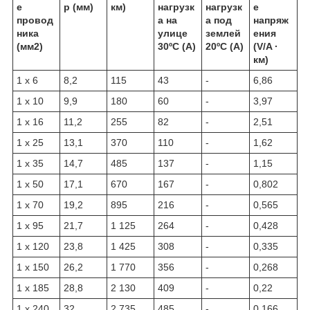
е
р (мм)
км)
нагрузк
нагрузк
е
провод
а на
а под
напряж
ника
улице
землей
ения
(мм2)
30ºC (A)
20ºC (A)
(V/A ·
км)
1 x 6
8,2
115
43
-
6,86
1 x 10
9,9
180
60
-
3,97
1 x 16
11,2
255
82
-
2,51
1 x 25
13,1
370
110
-
1,62
1 x 35
14,7
485
137
-
1,15
1 x 50
17,1
670
167
-
0,802
1 x 70
19,2
895
216
-
0,565
1 x 95
21,7
1 125
264
-
0,428
1 x 120
23,8
1 425
308
-
0,335
1 x 150
26,2
1 770
356
-
0,268
1 x 185
28,8
2 130
409
-
0,22
1 x 240
32
2 735
485
-
0,166