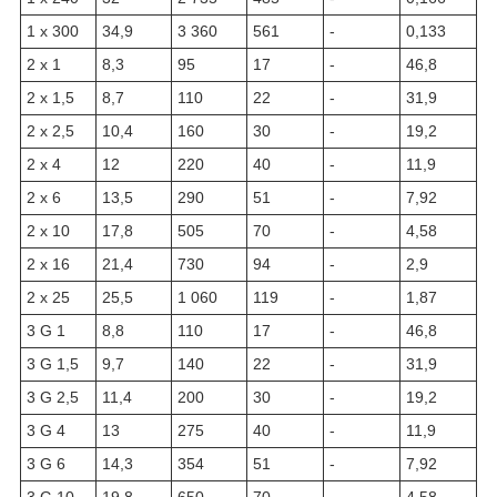
1 x 300
34,9
3 360
561
-
0,133
2 x 1
8,3
95
17
-
46,8
2 x 1,5
8,7
110
22
-
31,9
2 x 2,5
10,4
160
30
-
19,2
2 x 4
12
220
40
-
11,9
2 x 6
13,5
290
51
-
7,92
2 x 10
17,8
505
70
-
4,58
2 x 16
21,4
730
94
-
2,9
2 x 25
25,5
1 060
119
-
1,87
3 G 1
8,8
110
17
-
46,8
3 G 1,5
9,7
140
22
-
31,9
3 G 2,5
11,4
200
30
-
19,2
3 G 4
13
275
40
-
11,9
3 G 6
14,3
354
51
-
7,92