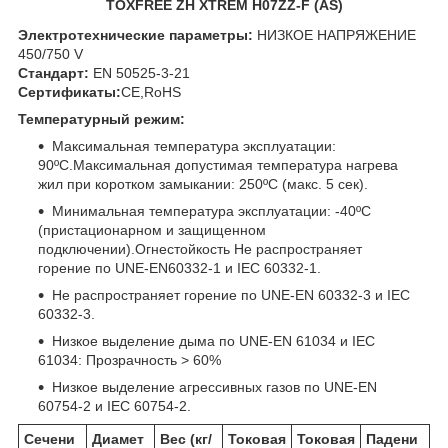
TOXFREE ZH XTREM H07ZZ-F (AS)
Электротехнические параметры:
НИЗКОЕ НАПРЯЖЕНИЕ
450/750 V
Стандарт:
EN 50525-3-21
Сертификаты:
CE,RoHS
Температурный режим:
Максимальная температура эксплуатации:
90ºC.Максимальная допустимая температура нагрева
жил при коротком замыкании: 250ºC (макс. 5 сек).
Минимальная температура эксплуатации: -40ºC
(пристационарном и защищенном
подключении).Огнестойкость Не распространяет
горение по UNE-EN60332-1 и IEC 60332-1.
Не распространяет горение по UNE-EN 60332-3 и IEC
60332-3.
Низкое выделение дыма по UNE-EN 61034 и IEC
61034: Прозрачность > 60%
Низкое выделение агрессивных газов по UNE-EN
60754-2 и IEC 60754-2.
Сечени
Диамет
Вес (кг/
Токовая
Токовая
Падени