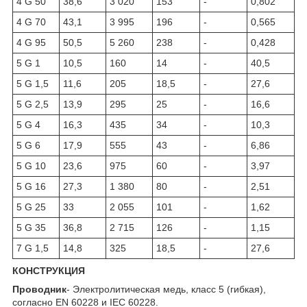
4 G 50
38,6
3 020
153
-
0,802
4 G 70
43,1
3 995
196
-
0,565
4 G 95
50,5
5 260
238
-
0,428
5 G 1
10,5
160
14
-
40,5
5 G 1,5
11,6
205
18,5
-
27,6
5 G 2,5
13,9
295
25
-
16,6
5 G 4
16,3
435
34
-
10,3
5 G 6
17,9
555
43
-
6,86
5 G 10
23,6
975
60
-
3,97
5 G 16
27,3
1 380
80
-
2,51
5 G 25
33
2 055
101
-
1,62
5 G 35
36,8
2 715
126
-
1,15
7 G 1,5
14,8
325
18,5
-
27,6
КОНСТРУКЦИЯ
Проводник
- Электролитическая медь, класс 5 (гибкая),
согласно EN 60228 и IEC 60228.