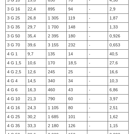
3 G 10
19,8
650
70
-
4,58
3 G 16
22,4
895
94
-
2,9
3 G 25
26,8
1 305
119
-
1,87
3 G 35
29,7
1 700
148
-
1,33
3 G 50
35,4
2 395
180
-
0,926
3 G 70
39,6
3 155
232
-
0,653
4 G 1
9,7
135
14
-
40,5
4 G 1,5
10,6
170
18,5
-
27,6
4 G 2,5
12,6
245
25
-
16,6
4 G 4
14,5
340
34
-
10,3
4 G 6
16,3
460
43
-
6,86
4 G 10
21,3
790
60
-
3,97
4 G 16
24,3
1 105
80
-
2,51
4 G 25
30,2
1 685
101
-
1,62
4 G 35
33,3
2 180
126
-
1,15