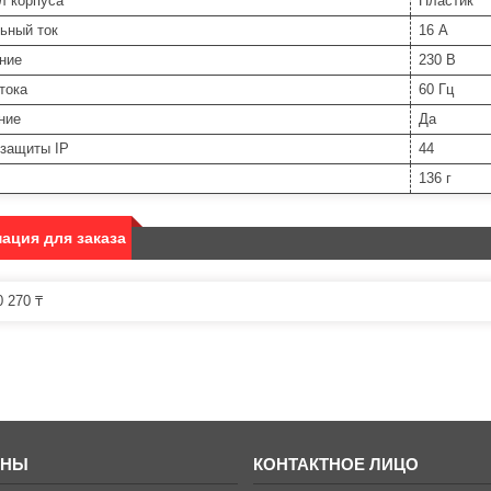
л корпуса
Пластик
ьный ток
16 А
ние
230 В
тока
60 Гц
ние
Да
 защиты IP
44
136 г
ация для заказа
 270 ₸