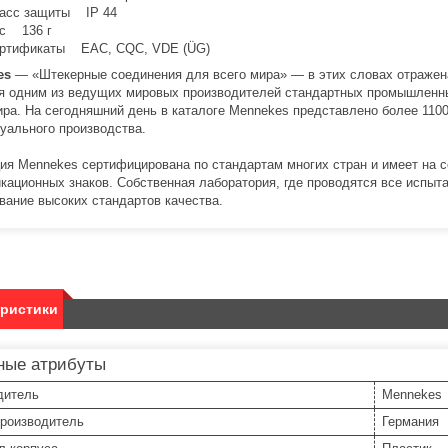
асс защиты IP 44
с 136 г
ртификаты EAC, CQC, VDE (ÜG)
es
— «Штекерные соединения для всего мира» — в этих словах отражен
я одним из ведущих мировых производителей стандартных промышленны
ира. На сегодняшний день в каталоге Mennekes представлено более 110
уального производства.
ия Mennekes сертифицирована по стандартам многих стран и имеет на с
кационных знаков. Собственная лаборатория, где проводятся все испыта
вание высоких стандартов качества.
еристики
ные атрибуты
дитель
Mennekes
производитель
Германия