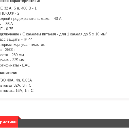
ские характеристики:
E 32 A, 5 п, 400 В - 1
HUKO® - 2
одной предохранитель макс. - 40 A
A - 36 A
F - 0.75
дключение / С кабелем питания - для 1 кабеля до 5 x 10 мм²
асс защиты - IP 44
териал корпуса - пластик
с - 3509 г
сота - 260 мм
рина - 225 мм
ртификаты - EAC
ранители:
УЗО 40A, 4п, 0,03A
автомат 32A, 3п, C
автомата 16A, 1п, C
еристики