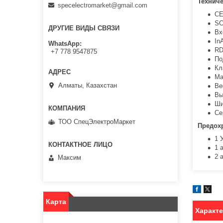
Техниче
specelectromarket@gmail.com
CE
SC
ДРУГИЕ ВИДЫ СВЯЗИ
Вх
In
WhatsApp
RD
+7 778 9547875
По
Кл
Ма
Алматы, Казахстан
Ве
Вы
Ши
Се
ТОО СпецЭлектроМаркет
Предох
1 
1 
2 
Максим
Карта
Характ