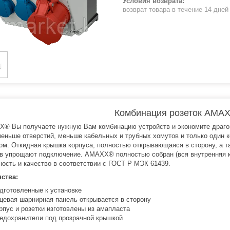
возврат товара в течение 14 дне
Комбинация розеток AMAX
® Вы получаете нужную Вам комбинацию устройств и экономите драгоц
меньше отверстий, меньше кабельных и трубных хомутов и только один
ом. Откидная крышка корпуса, полностью открывающаяся в сторону, а 
в упрощают подключение. AMAXX® полностью собран (вся внутренняя к
ность и качество в соответствии с ГОСТ Р МЭК 61439.
ства:
дготовленные к устaновке
цевая шaрнирная пaнель открывается в сторону
рпус и розетки изготовлены из амапласта
едохранители под прозрачной крышкой