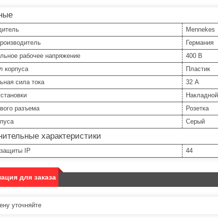
ные
дитель
Mennekes
производитель
Германия
льное рабочее напряжение
400 В
л корпуса
Пластик
ьная сила тока
32 А
установки
Накладной
вого разъема
Розетка
рпуса
Серый
нительные характеристики
 защиты IP
44
ация для заказа
ну уточняйте