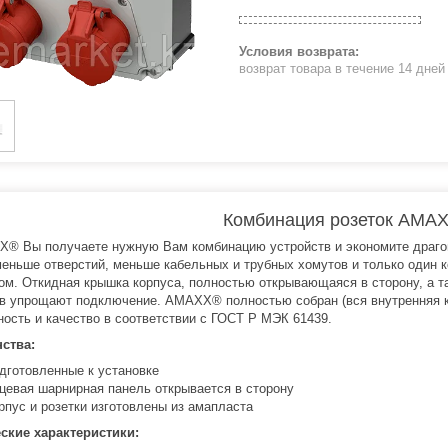
возврат товара в течение 14 дне
Комбинация розеток AMAX
® Вы получаете нужную Вам комбинацию устройств и экономите драгоц
меньше отверстий, меньше кабельных и трубных хомутов и только один
ом. Откидная крышка корпуса, полностью открывающаяся в сторону, а 
в упрощают подключение. AMAXX® полностью собран (вся внутренняя к
ность и качество в соответствии с ГОСТ Р МЭК 61439.
ства:
дготовленные к устaновке
цевая шaрнирная пaнель открывается в сторону
рпус и розетки изготовлены из амапласта
ские характеристики: