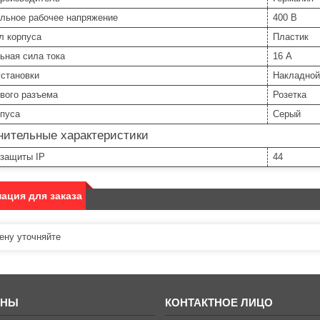
льное рабочее напряжение
400 В
л корпуса
Пластик
ьная сила тока
16 А
установки
Накладной
вого разъема
Розетка
рпуса
Серый
нительные характеристики
 защиты IP
44
ация для заказа
ну уточняйте