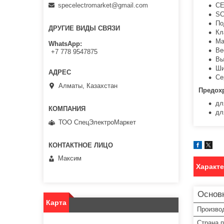
CE
specelectromarket@gmail.com
SC
По
ДРУГИЕ ВИДЫ СВЯЗИ
Кл
Ма
WhatsApp
Ве
+7 778 9547875
Вы
Ши
Се
Алматы, Казахстан
Предох
дл
дл
ТОО СпецЭлектроМаркет
Максим
Характ
Основ
Карта
Произво
Страна 