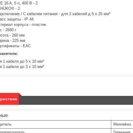
E 16 A, 5 п, 400 В - 2
HUKO® - 2
дключение / С кабелем питания - для 2 кабелей д 5 x 25 мм²
асс защиты - IP 44
териал корпуса - пластик
с -
2680
г
сота - 260 мм
рина - 225 мм
ртификаты - EAC
ранители:
я 1 кабеля до 5 x 10 мм²
я 1 кабеля до 3 x 10 мм²
еристики
ные
дитель
Mennekes
производитель
Германия