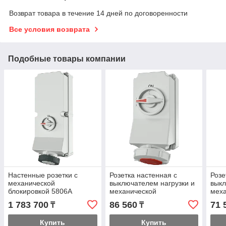
Возврат товара в течение 14 дней по договоренности
Все условия возврата
Подобные товары компании
Настенные розетки с
Розетка настенная с
Розе
механической
выключателем нагрузки и
выкл
блокировкой 5806A
механической
мех
блокировкой 5792A
блок
1 783 700
86 560
71 
₸
₸
Купить
Купить