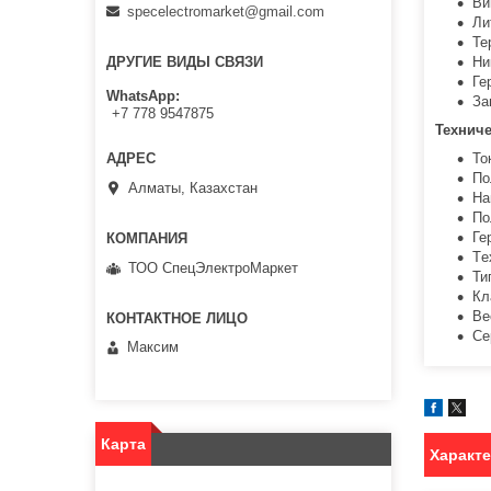
Ви
specelectromarket@gmail.com
Ли
Те
Ни
ДРУГИЕ ВИДЫ СВЯЗИ
Ге
WhatsApp
За
+7 778 9547875
Техниче
То
По
Алматы, Казахстан
На
По
Ге
Tе
ТОО СпецЭлектроМаркет
Ти
Кл
Ве
Се
Максим
Карта
Характ