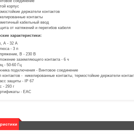
нтовое соединение
той корпус
рмостойкие держатели контактов
келированные контакты
рметичный кабельный ввод
щита от натяжений и перегибов кабеля
ские характеристики:
к, А - 32 A
люса - 3 п
пряжение, В - 230 B
ложение заземляющего контакта - 6 ч
рц - 50-60 Гц
хника подключения - Винтовое соединение
п контактов - никелированные контакты, термостойкие держатели контак
асс защиты - IP 67
с - 293 г
ртификаты - EAC
еристики