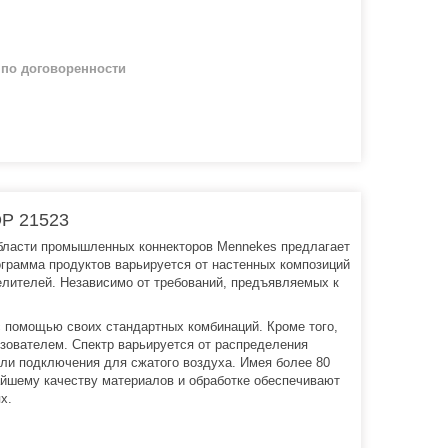
й
по договоренности
OP 21523
 области промышленных коннекторов Mennekes предлагает
грамма продуктов варьируется от настенных композиций
елителей. Независимо от требований, предъявляемых к
 помощью своих стандартных комбинаций. Кроме того,
зователем. Спектр варьируется от распределения
или подключения для сжатого воздуха. Имея более 80
айшему качеству материалов и обработке обеспечивают
х.