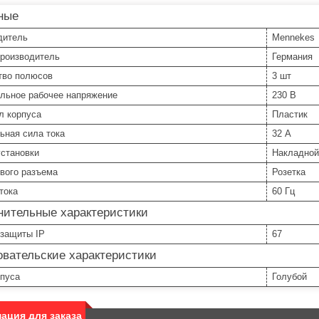
ные
дитель
Mennekes
производитель
Германия
тво полюсов
3 шт
льное рабочее напряжение
230 В
л корпуса
Пластик
ьная сила тока
32 А
установки
Накладной
вого разъема
Розетка
тока
60 Гц
нительные характеристики
 защиты IP
67
вательские характеристики
рпуса
Голубой
ация для заказа